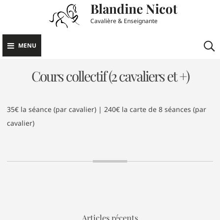
Blandine Nicot
Skip
to
Cavalière & Enseignante
content
MENU
Cours collectif (2 cavaliers et +)
35€ la séance (par cavalier) | 240€ la carte de 8 séances (par
cavalier)
Articles récents